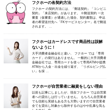
フクホーの各契約方法
フクホー の契約方法には、「郵送契約」「コンビニ
契約」「来店契約」があります。 ※郵送契約 一次
審査（仮審査）が通過した場合、契約書類は、申込
者の希望送付先へ「FKサービスセンター」名で郵送
されます。 …
フクホーはカードレスです商品性は誤解
ないように！
大手消費者金融会社と違い、 フクホー では「専用
カード」の発行はありません。 一般的に大手消費者
金融会社では、専用カードを使って専用ATMや提携
ATMから入金・出金を繰り返す、「リボルビング払
い」を採 …
フクホーが自営業者に融資をしない理由
以前も記事にしましたが、現在フクホー では自営業
者への貸出しは行っていません。 もちろん自営業者
でも信頼も実績もある方も大勢いますので自営業者
全てを貸出し対象から除外するのはやや乱暴な気も